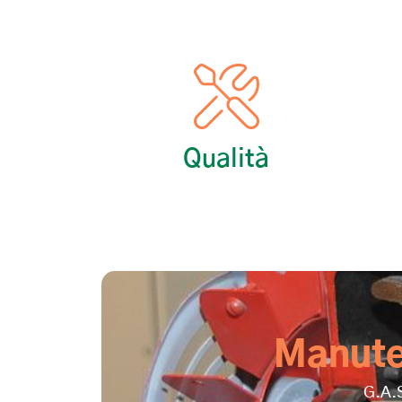
Qualità
Manute
G.A.S