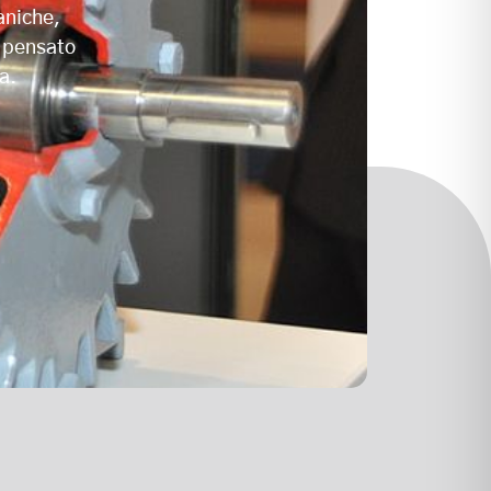
aniche,
, pensato
a.