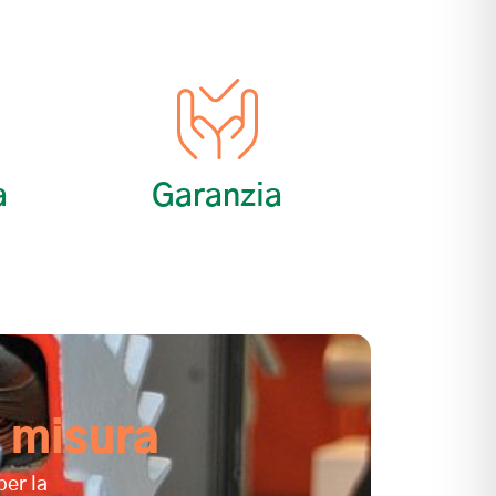
a
Garanzia
 misura
per la