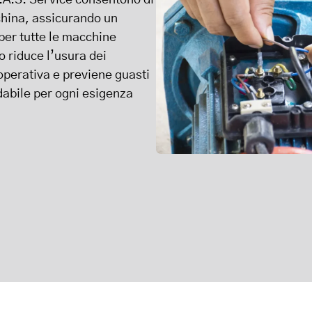
G.A.S. Service consentono di
china, assicurando un
per tutte le macchine
 riduce l’usura dei
operativa e previene guasti
idabile per ogni esigenza