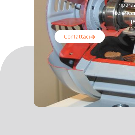
ripara
con rica
p
Contattaci