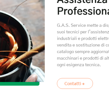
Profession
G.A.S. Service mette a dis
suoi tecnici per l’assisten
industriali e prodotti elet
vendita e sostituzione di
catalogo sempre aggiorna
macchinari e prodotti di al
ogni esigenza tecnica.
Contatti